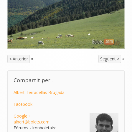
< Anterior
Següent >
Compartit per..
Albert Terradellas Brugada
Facebook
Google +
albert@bolets.com
Fórums - Ironboletaire