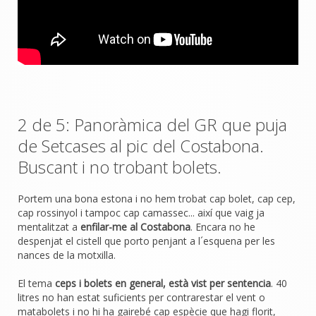
2 de 5: Panoràmica del GR que puja
de Setcases al pic del Costabona.
Buscant i no trobant bolets.
Portem una bona estona i no hem trobat cap bolet, cap cep,
cap rossinyol i tampoc cap camassec... així que vaig ja
mentalitzat a
enfilar-me al Costabona
. Encara no he
despenjat el cistell que porto penjant a l´esquena per les
nances de la motxilla.
El tema
ceps i bolets en general, està vist per sentencia
. 40
litres no han estat suficients per contrarestar el vent o
matabolets i no hi ha gairebé cap espècie que hagi florit,