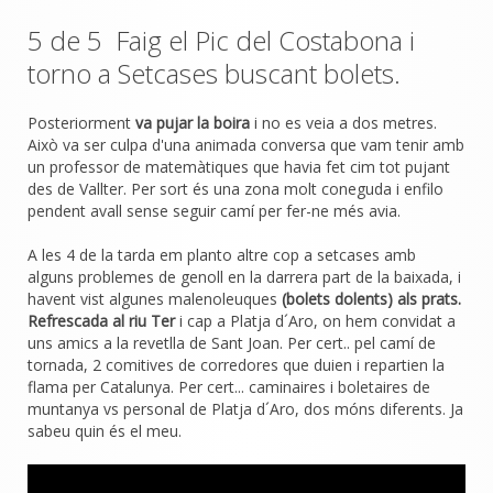
5 de 5 Faig el Pic del Costabona i
torno a Setcases buscant bolets.
Posteriorment
va pujar la boira
i no es veia a dos metres.
Això va ser culpa d'una animada conversa que vam tenir amb
un professor de matemàtiques que havia fet cim tot pujant
des de Vallter. Per sort és una zona molt coneguda i enfilo
pendent avall sense seguir camí per fer-ne més avia.
A les 4 de la tarda em planto altre cop a setcases amb
alguns problemes de genoll en la darrera part de la baixada, i
havent vist algunes malenoleuques
(bolets dolents) als prats.
Refrescada al riu Ter
i cap a Platja d´Aro, on hem convidat a
uns amics a la revetlla de Sant Joan. Per cert.. pel camí de
tornada, 2 comitives de corredores que duien i repartien la
flama per Catalunya. Per cert... caminaires i boletaires de
muntanya vs personal de Platja d´Aro, dos móns diferents. Ja
sabeu quin és el meu.