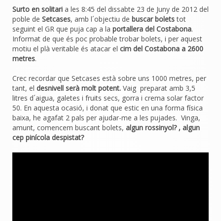
Surto en solitari
a les 8:45 del dissabte 23 de Juny de 2012 del
poble de
Setcases
, amb l´objectiu de
buscar bolets
tot
seguint el GR que puja cap a la
portallera del Costabona
.
Informat de que és poc probable trobar bolets, i per aquest
motiu el plà veritable és atacar el
cim del Costabona a 2600
metres
.
Crec recordar que Setcases està sobre uns 1000 metres, per
tant, el
desnivell serà molt potent.
Vaig preparat amb 3,5
litres d´aigua, galetes i fruits secs, gorra i crema solar factor
50. En aquesta ocasió, i donat que estic en una forma física
baixa, he agafat 2 pals per ajudar-me a les pujades. Vinga,
amunt, comencem buscant bolets,
algun rossinyol? , algun
cep pinícola despistat?