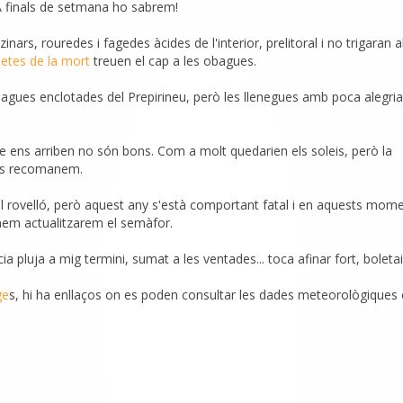
 A finals de setmana ho sabrem!
ars, rouredes i fagedes àcides de l'interior, prelitoral i no trigaran al 
etes de la mort
treuen el cap a les obagues.
agues enclotades del Prepirineu, però les llenegues amb poca alegria
 que ens arriben no són bons. Com a molt quedarien els soleis, però la
 les recomanem.
al rovelló, però aquest any s'està comportant fatal i en aquests mom
inem actualitzarem el semàfor.
 pluja a mig termini, sumat a les ventades... toca afinar fort, boletair
ge
s, hi ha enllaços on es poden consultar les dades meteorològiques