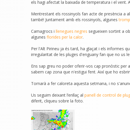
els hagi afectat la baixada de temperatura i el vent.
Mentrestant els rossinyols fan acte de presència a alzin
també! Juntament amb els rossinyols, algunes
tromp
Camagrocs i
llenegues negres
segueixen sortint a ob
algunes
florides per la calor
.
Per l'Alt Pirineu ja és tard, ha glaçat i els informes
irregularitat de les pluges d'enguany fan que no us
Ens sap greu no poder oferir-vos cap pronòstic per 
sabem cap zona que n'estigui fent. Així que ho esbr
Tornarà a fer caloreta aquesta setmana, i no s'anuncia
Us seguim deixant l’enllaç al
panell de control de plu
diferit, cliqueu sobre la foto.