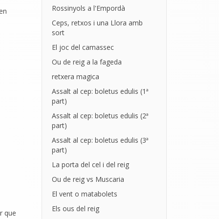
Rossinyols a l'Empordà
 en
Ceps, retxos i una Llora amb
sort
El joc del camassec
Ou de reig a la fageda
retxera magica
Assalt al cep: boletus edulis (1ª
part)
Assalt al cep: boletus edulis (2ª
part)
Assalt al cep: boletus edulis (3ª
part)
La porta del cel i del reig
Ou de reig vs Muscaria
El vent o matabolets
Els ous del reig
er que