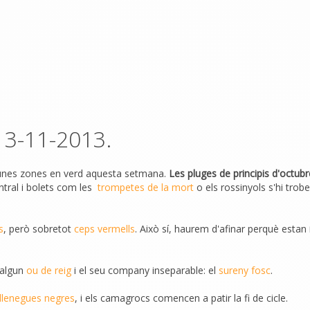
 3-11-2013.
nes zones en verd aquesta setmana.
Les pluges de principis d'octub
entral i bolets com les
trompetes de la mort
o els rossinyols s'hi trob
s
, però sobretot
ceps vermells
. Això sí, haurem d'afinar perquè estan
 algun
ou de reig
i el seu company inseparable: el
sureny fosc
.
llenegues negres
, i els camagrocs comencen a patir la fi de cicle.