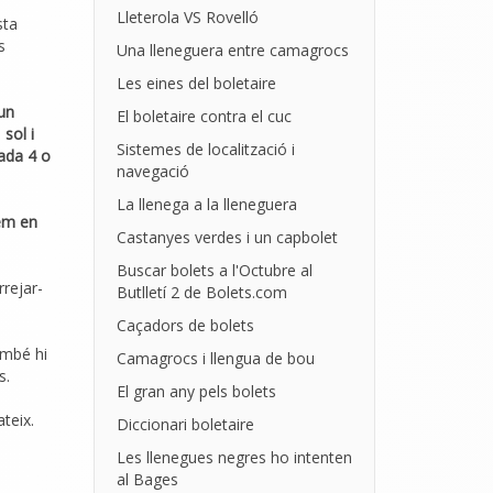
Lleterola VS Rovelló
sta
s
Una lleneguera entre camagrocs
Les eines del boletaire
’un
El boletaire contra el cuc
a
sol i
Sistemes de localització i
ada 4 o
navegació
La llenega a la lleneguera
rem en
Castanyes verdes i un capbolet
Buscar bolets a l'Octubre al
rrejar-
Butlletí 2 de Bolets.com
Caçadors de bolets
ambé hi
Camagrocs i llengua de bou
s.
El gran any pels bolets
teix.
Diccionari boletaire
Les llenegues negres ho intenten
al Bages