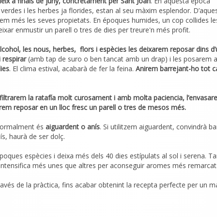
eix a finals de juny, concretament per Sant Joan
. En aquesta época
verdes i les herbes ja florides, estan al seu màxim esplendor. D’aque
em més les seves propietats. En époques humides, un cop collides le
ixar enmustir un parell o tres de dies per treure'n més profit.
alcohol, les nous, herbes, flors i espècies les deixarem reposar dins d
 respirar
(amb tap de suro o ben tancat amb un drap) i les posarem 
ies
. El clima estival, acabarà de fer la feina.
Anirem barrejant-ho tot c
 filtrarem la ratafía molt curosament i amb molta paciencia, l’envasa
arem reposar en un lloc fresc un parell o tres de mesos més.
t normalment és
aiguardent o anís
. Si utilitzem aiguardent, convindrà ba
nís, haurà de ser dolç.
poques espècies i deixa més dels 40 dies estípulats al sol i serena. T
i intensifica més unes que altres per aconseguir aromes més remarcat
ravés de la pràctica, fins acabar obtenint la recepta perfecte per un ma