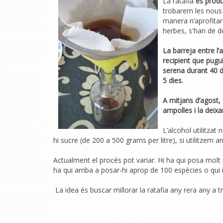
La ratafía
es produ
trobarem les nous 
manera n’aprofitar
herbes, s'han de de
La barreja entre l’
recipient que pugui
serena durant 40 d
5 dies.
A mitjans d’agost,
ampolles i la deix
L’alcohol utilitza
hi sucre (de 200 a 500 grams per litre), si utilitzem a
Actualment el procés pot variar. Hi ha qui posa molt 
ha qui arriba a posar-hi aprop de 100 espècies o qu
La idea és buscar millorar la ratafia any rera any a t