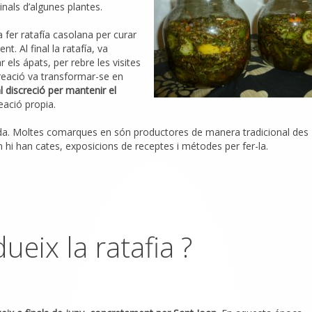
nals d’algunes plantes.
a fer ratafía casolana per curar
. Al final la ratafía, va
els ápats, per rebre les visites
creació va transformar-se en
l discreció per mantenir el
eació propia.
da. Moltes comarques en són productores de manera tradicional des
n hi han cates, exposicions de receptes i métodes per fer-la.
eix la ratafia ?