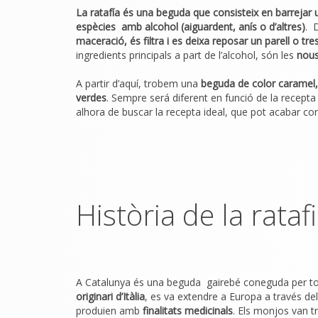
La ratafía és una beguda que consisteix en barrejar un
espècies amb alcohol (aiguardent, anís o d’altres)
. 
maceració, és filtra i es deixa reposar un parell o tr
ingredients principals a part de l’alcohol, són les
nous
A partir d’aquí, trobem una
beguda de color caramel,
verdes
. Sempre será diferent en funció de la recepta 
alhora de buscar la recepta ideal, que pot acabar con
Història de la rataf
A Catalunya és una beguda gairebé coneguda per to
originari d’Itàlia
, es va extendre a Europa a través de
produien amb
finalitats medicinals
. Els monjos van t