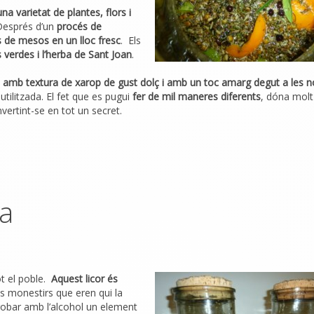
a varietat de plantes, flors i
Després d’un
procés de
es de mesos en un lloc fresc
. Els
 verdes i l’herba de Sant Joan
.
 amb textura de xarop de gust dolç i amb un toc amarg degut a les 
utilitzada. El fet que es pugui
fer de mil maneres diferents
, dóna molt
vertint-se en tot un secret.
ia
t el poble.
Aquest licor és
ls monestirs que eren qui la
robar amb l’alcohol un element