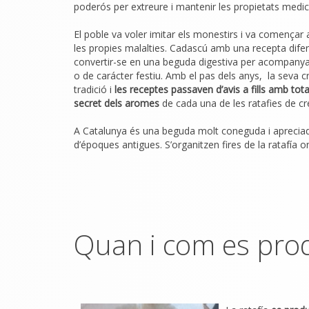
poderós per extreure i mantenir les propietats medici
El poble va voler imitar els monestirs i va començar 
les propies malalties. Cadascú amb una recepta diferent
convertir-se en una beguda digestiva per acompanyar 
o de carácter festiu. Amb el pas dels anys, la seva 
tradició i
les receptes passaven d’avis a fills amb tota
secret dels aromes
de cada una de les ratafies de cr
A Catalunya és una beguda molt coneguda i aprecia
d’époques antigues. S’organitzen fires de la ratafía o
Quan i com es produ