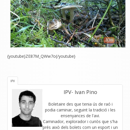
{youtube}ZE87M_QWw7o
{/youtube}
IPV
IPV- Ivan Pino
Boletaire des que tenia ús de raó i
podia caminar, seguint la tradició i les
ensenyances de l'avi.
Caminador, explorador i curiòs que s'ha
prés això dels bolets com un esport i un