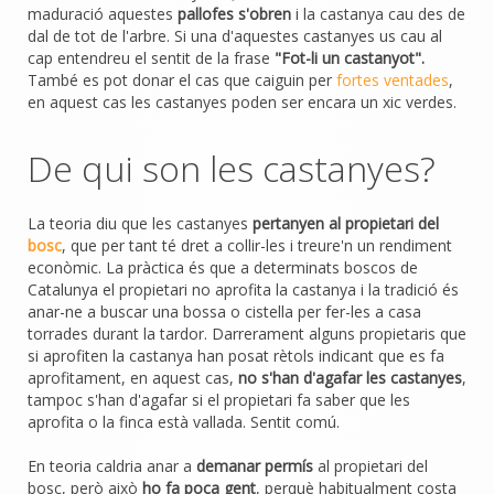
maduració aquestes
pallofes s'obren
i la castanya cau des de
dal de tot de l'arbre. Si una d'aquestes castanyes us cau al
cap entendreu el sentit de la frase
"Fot-li un castanyot".
També es pot donar el cas que caiguin per
fortes ventades
,
en aquest cas les castanyes poden ser encara un xic verdes.
De qui son les castanyes?
La teoria diu que les castanyes
pertanyen al propietari del
bosc
, que per tant té dret a collir-les i treure'n un rendiment
econòmic. La pràctica és que a determinats boscos de
Catalunya el propietari no aprofita la castanya i la tradició és
anar-ne a buscar una bossa o cistella per fer-les a casa
torrades durant la tardor. Darrerament alguns propietaris que
si aprofiten la castanya han posat rètols indicant que es fa
aprofitament, en aquest cas,
no s'han d'agafar les castanyes
,
tampoc s'han d'agafar si el propietari fa saber que les
aprofita o la finca està vallada. Sentit comú.
En teoria caldria anar a
demanar permís
al propietari del
bosc, però això
ho fa poca gent
, perquè habitualment costa