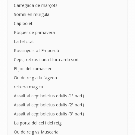
Carregada de marçots
Somni en múrgula
Cap bolet
Póquer de primavera
La felicitat
Rossinyols a l'Empordà
Ceps, retxos i una Llora amb sort
El joc del camassec
Ou de reig a la fageda
retxera magica
Assalt al cep: boletus edulis (1ª part)
Assalt al cep: boletus edulis (2ª part)
Assalt al cep: boletus edulis (3ª part)
La porta del cel i del reig
Ou de reig vs Muscaria