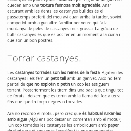
queden amb una
textura farinosa molt agradable
. Anar
escurant amb les dents les castanyes bullides és el
passatemps preferit del meu avi quan arriba la tardor, sovint
competint amb algun altre familiar per veure qui fa la
muntanya de peles de castanyes mes grossa. La gràcia de
bullir castanyes és que es pot fer en un moment a la cuina i
que son un bon postres.
Torrar castanyes.
Les
castanyes torrades son les reines de la festa
. Agafem les
castanyes i els fem un
petit tall
amb un ganivet. Això ho fem
per tal de
que no explotin o petin
un cop les estiguem
torrant. Posteriorment les tirem dins una paella que tingui tot
de forats i deixem que es torrin amb la flama del foc a terra
fins que quedin força negres o torrades.
Ara no recordo el motiu, però crec que
és habitual ruixar-les
amb aigua
(Algú ens pot deixar un comentari amb el motiu?).
Un cop torrades les castanyes les emboliquem amb
paper
de diari
perquè conservin l'escalfor i ja es poden menjar,