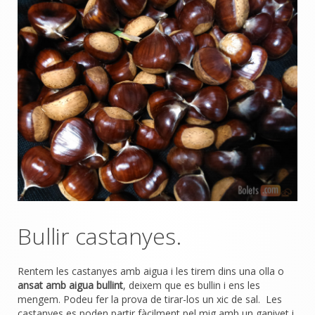
Bullir castanyes.
Rentem les castanyes amb aigua i les tirem dins una olla o
ansat amb aigua bullint
, deixem que es bullin i ens les
mengem. Podeu fer la prova de tirar-los un xic de sal. Les
castanyes es poden partir fàcilment pel mig amb un ganivet i