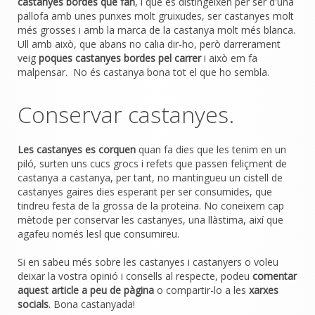
castanyes bordes que fan
, i que es distingeixen per ser d'una
pallofa amb unes punxes molt gruixudes, ser castanyes molt
més grosses i amb la marca de la castanya molt més blanca.
Ull amb això, que abans no calia dir-ho, però darrerament
veig
poques castanyes bordes pel carrer
i això em fa
malpensar. No és castanya bona tot el que ho sembla.
Conservar castanyes.
Les castanyes es corquen
quan fa dies que les tenim en un
piló, surten uns cucs grocs i refets que passen feliçment de
castanya a castanya, per tant, no mantingueu un cistell de
castanyes gaires dies esperant per ser consumides, que
tindreu festa de la grossa de la proteina. No coneixem cap
mètode per conservar les castanyes, una llàstima, així que
agafeu només lesl que consumireu.
Si en sabeu més sobre les castanyes i castanyers o voleu
deixar la vostra opinió i consells al respecte, podeu
comentar
aquest article a peu de pàgina
o compartir-lo a les
xarxes
socials
. Bona castanyada!