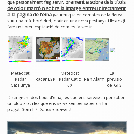
prement a sobre dels títols
que personalment faig servir,
de color marró o sobre la imatge entreu directament
a la pàgina de l'eina
(veureu que en comptes de la fletxa
surt una mà, botó dret, obrir en una nova pestanya i llestos)i
faré una breu explicació de com es fa servir.
Meteocat
Meteocat
La
Radar
Radar ESP
Radar Cat x
Rain Alarm
previsió
Catalunya
60
del GFS
Distingirem dos tipus d'eïna, les que ens serveixen per saber
on plou ara, i les que ens serveixen per saber on ha
plogut. Som-hi? Doncs endavant!