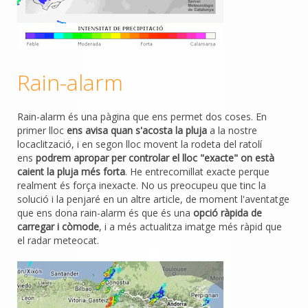
Rain-alarm
Rain-alarm és una pàgina que ens permet dos coses. En
primer lloc
ens avisa quan s'acosta la pluja
a la nostre
locaclització, i en segon lloc movent la rodeta del ratolí
ens
podrem apropar per controlar el lloc "exacte" on està
caient la pluja més forta
. He entrecomillat exacte perque
realment és força inexacte. No us preocupeu que tinc la
solució i la penjaré en un altre article, de moment l'aventatge
que ens dona rain-alarm és que és una
opció ràpida de
carregar i còmode
, i a més actualitza imatge més ràpid que
el radar meteocat.