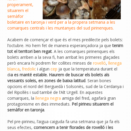
properament,
situarem el
semàfor
boletaire en taronja i verd per a la propera setmana a les
comarques centrals i les muntanyes del sud pirinenques.
Acabem de començar el que és el mes predilecte pels bolets:
l’octubre. Ho hem fet de manera esperançadora ja que
tenim
tot el territori ben regat
. A les comarques pirinenques els
bolets arriben a la seva fi, han arribat les primeres glaçades
però encara hi podrem fer collites minses de
rovelló
,
llenega
blanca
,
fredolic
i algun
cep
ja que la temperatura durant el
di
a es manté estable. Haurem de buscar els bolets als
vessants soleis, en zones de baixa latitud
. Seran bones
opcions el nord del Berguedà i Solsonès, sud de la Cerdanya i
del Ripollès i sud també de l’Alt Urgell. En aquestes
comarques, la
llenega negra
amiga del fred, agafarà gran
protagonisme en dies immediats.
Pel pirineu situarem el
semàfor en taronja
.
Pel pre-pirineu, l’aigua caiguda fa una setmana que ja fa els
seus efectes,
comencem a tenir florades de rovelló i les