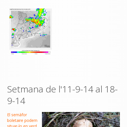
Setmana de l'11-9-14 al 18-
9-14
El semàfor
boletaire podem
situar-lo en verd