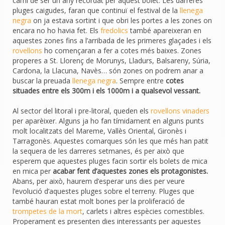
camí de ser un any recordat per aquest bolet. Les darreres
pluges caigudes, faran que continuï el festival de la
llenega
negra
on ja estava sortint i que obri les portes a les zones on
encara no ho havia fet. Els
fredolics
també apareixeran en
aquestes zones fins a l’arribada de les primeres glaçades i els
rovellons
ho començaran a fer a cotes més baixes. Zones
properes a St. Llorenç de Morunys, Lladurs, Balsareny, Súria,
Cardona, la Llacuna, Navès… són zones on podrem anar a
buscar la preuada
llenega negra
. Sempre entre
cotes
situades entre els 300m i els 1000m i a qualsevol vessant.
Al sector del litoral i pre-litoral, queden els
rovellons vinaders
per aparèixer. Alguns ja ho fan tímidament en alguns punts
molt localitzats del Mareme, Vallès Oriental, Gironès i
Tarragonès. Aquestes comarques són les que més han patit
la sequera de les darreres setmanes, és per això que
esperem que aquestes pluges facin sortir els bolets de mica
en mica per
acabar fent d’aquestes zones els protagonistes.
Abans, per això, haurem d’esperar uns dies per veure
l’evolució d’aquestes pluges sobre el terreny. Pluges que
també hauran estat molt bones per la proliferació de
trompe
tes de la mort
, carlets i altres espècies comestibles.
Properament es presenten dies interessants per aquestes