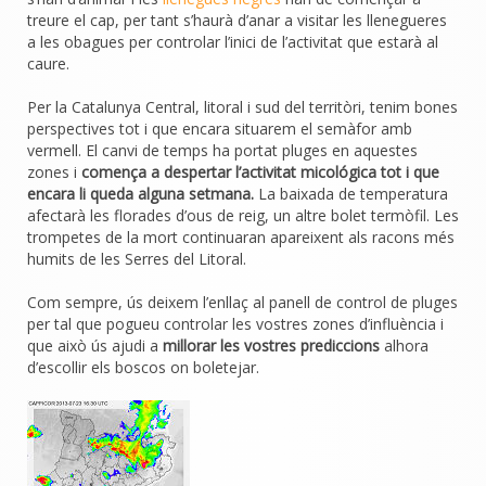
treure el cap, per tant s’haurà d’anar a visitar les llenegueres
a les obagues per controlar l’inici de l’activitat que estarà al
caure.
Per la Catalunya Central, litoral i sud del territòri, tenim bones
perspectives tot i que encara situarem el semàfor amb
vermell. El canvi de temps ha portat pluges en aquestes
zones i
comença a despertar l’activitat micológica tot i que
encara li queda alguna setmana.
La baixada de temperatura
afectarà les florades d’ous de reig, un altre bolet termòfil. Les
trompetes de la mort continuaran apareixent als racons més
humits de les Serres del Litoral.
Com sempre, ús deixem l’enllaç al panell de control de pluges
per tal que pogueu controlar les vostres zones d’influència i
que això ús ajudi a
millorar les vostres prediccions
alhora
d’escollir els boscos on boletejar.