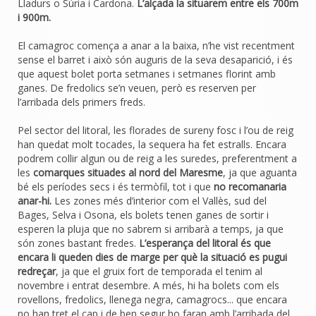
Lladurs o Súria i Cardona.
L’alçada la situarem entre els 700m
i 900m.
El camagroc comença a anar a la baixa, n’he vist recentment
sense el barret i això són auguris de la seva desaparició, i és
que aquest bolet porta setmanes i setmanes florint amb
ganes. De fredolics se’n veuen, però es reserven per
l’arribada dels primers freds.
Pel sector del litoral, les florades de sureny fosc i l’ou de reig
han quedat molt tocades, la sequera ha fet estralls. Encara
podrem collir algun ou de reig a les suredes, preferentment a
les
comarques situades al nord del Maresme
, ja que aguanta
bé els períodes secs i és termòfil, tot i que
no recomanaria
anar-hi.
Les zones més d’interior com el Vallès, sud del
Bages, Selva i Osona, els bolets tenen ganes de sortir i
esperen la pluja que no sabrem si arribarà a temps, ja que
són zones bastant fredes.
L’esperança del litoral és que
encara li queden dies de marge per què la situació es pugui
redreçar
, ja que el gruix fort de temporada el tenim al
novembre i entrat desembre. A més, hi ha bolets com els
rovellons, fredolics, llenega negra, camagrocs... que encara
no han tret el cap i de ben segur ho faran amb l’arribada del