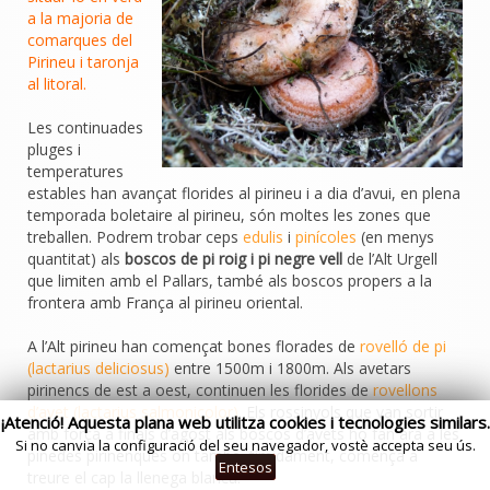
a la majoria de
comarques del
Pirineu i taronja
al litoral.
Les continuades
pluges i
temperatures
estables han avançat florides al pirineu i a dia d’avui, en plena
temporada boletaire al pirineu, són moltes les zones que
treballen. Podrem trobar ceps
edulis
i
pinícoles
(en menys
quantitat) als
boscos de pi roig i pi negre vell
de l’Alt Urgell
que limiten amb el Pallars, també als boscos propers a la
frontera amb França al pirineu oriental.
A l’Alt pirineu han començat bones florades de
rovelló de pi
(lactarius deliciosus)
entre 1500m i 1800m. Als avetars
pirinencs de est a oest, continuen les florides de
rovellons
d’avet (lactarius salmonicolor)
. Els rossinyols que van sortir
¡Atenció! Aquesta plana web utilitza cookies i tecnologies similars.
amb força a finals d’agost als boscos d’avets ho fan ara a les
Si no canvia la configuració del seu navegador, vostè accepta seu ús.
pinedes pirinenques on també, tímidament, comença a
Entesos
treure el cap la llenega blanca.