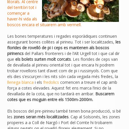
litorals. Al centre
del territòri tot i
començar a
haver-hi vida als
boscos encara el situarem amb vermell.
Les bones temperatures i regades esporàdiques continuen
assegurant bones collites al pirineu. Tot i ser localitzades,
les
florides de rovelló de pi i ceps es mantenen als boscos
pirinencs
del Pallars fronterers i de l’Alt Urgell tot i que cal dir
que
els bolets surten molt corcats
. Les florides de ceps van
de devallada al pirineu oriental tot i que encara hi podrem
trobar rovellons tant d’avet com de pi i russinyols. Com que
els dies s’escurçen i les nits són cada vegada més fredes, la
llenega blanca
i els
fredolics
comencen a treure el cap amb
força a cotes elevades. Aquest fet ens marca l’inici de la
devallada de la cota, que no tardarà en arribar.
Buscarem
cotes que es moguin entre els 1500m-2000m.
Els boscos del pre-pirineu també tenen bona producció, si bé
les
zones seran més localitzades
. Cap al Solsonés, les zones
properes a a Coll de Nargó i Port del Comte hi trobarem
alguns pegats on el rovelló floreix alegrement. Si no