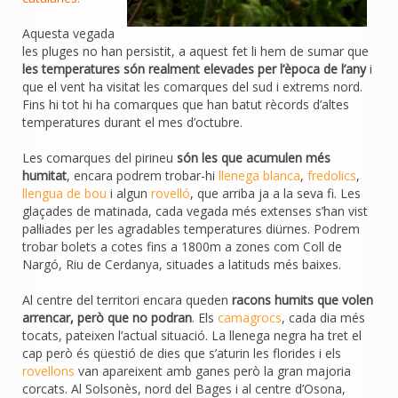
Aquesta vegada
les pluges no han persistit, a aquest fet li hem de sumar que
les temperatures són realment elevades per l’època de l’any
i
que el vent ha visitat les comarques del sud i extrems nord.
Fins hi tot hi ha comarques que han batut rècords d’altes
temperatures durant el mes d’octubre.
Les comarques del pirineu
són les que acumulen més
humitat
, encara podrem trobar-hi
llenega blanca
,
fredolics
,
llengua de bou
i algun
rovelló
, que arriba ja a la seva fi. Les
glaçades de matinada, cada vegada més extenses s’han vist
pal·liades per les agradables temperatures diürnes. Podrem
trobar bolets a cotes fins a 1800m a zones com Coll de
Nargó, Riu de Cerdanya, situades a latituds més baixes.
Al centre del territori encara queden
racons humits que volen
arrencar, però que no podran
. Els
camagrocs
, cada dia més
tocats, pateixen l’actual situació. La llenega negra ha tret el
cap però és qüestió de dies que s’aturin les florides i els
rovellons
van apareixent amb ganes però la gran majoria
corcats. Al Solsonès, nord del Bages i al centre d’Osona,