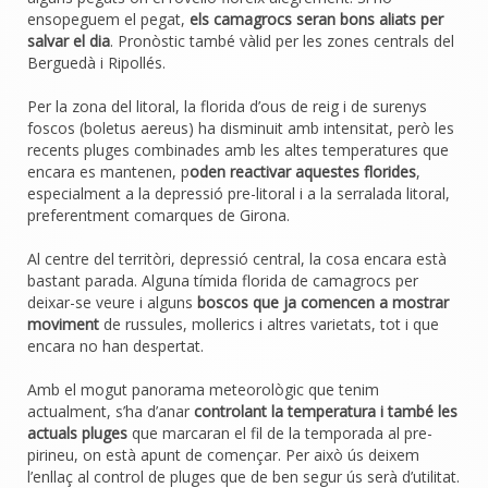
ensopeguem el pegat,
els camagrocs seran bons aliats per
salvar el dia
. Pronòstic també vàlid per les zones centrals del
Berguedà i Ripollés.
Per la zona del litoral, la florida d’ous de reig i de surenys
foscos (boletus aereus) ha disminuit amb intensitat, però les
recents pluges combinades amb les altes temperatures que
encara es mantenen, p
oden reactivar aquestes florides
,
especialment a la depressió pre-litoral i a la serralada litoral,
preferentment comarques de Girona.
Al centre del territòri, depressió central, la cosa encara està
bastant parada. Alguna tímida florida de camagrocs per
deixar-se veure i alguns
boscos que ja comencen a mostrar
moviment
de russules, mollerics i altres varietats, tot i que
encara no han despertat.
Amb el mogut panorama meteorològic que tenim
actualment, s’ha d’anar
controlant la temperatura i també les
actuals pluges
que marcaran el fil de la temporada al pre-
pirineu, on està apunt de començar. Per això ús deixem
l’enllaç al control de pluges que de ben segur ús serà d’utilitat.