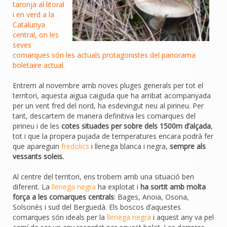
taronja al litoral
i en verd a la
Catalunya
central, on les
seves
comarques són les actuals protagonistes del panorama
boletaire actual.
Entrem al novembre amb noves pluges generals per tot el
territori, aquesta aigua caiguda que ha arribat acompanyada
per un vent fred del nord, ha esdevingut neu al pirineu. Per
tant, descartem de manera definitiva les comarques del
pirineu i de les
cotes situades per sobre dels 1500m d’alçada
,
tot i que la propera pujada de temperatures encara podrà fer
que apareguin
fredolics
i llenega blanca i negra,
sempre als
vessants soleis.
Al centre del territori, ens trobem amb una situació ben
diferent. La
llenega negra
ha explotat i
ha sortit amb molta
força a les comarques centrals
: Bages, Anoia, Osona,
Solsonès i sud del Berguedà. Els boscos d’aquestes
comarques són ideals per la
llenega negra
i aquest any va pel