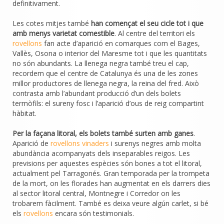
definitivament.
Les cotes mitjes també
han començat el seu cicle tot i que
amb menys varietat comestible
. Al centre del territori els
rovellons
fan acte d’aparició en comarques com el Bages,
Vallès, Osona o interior del Maresme tot i que les quantitats
no són abundants. La llenega negra també treu el cap,
recordem que el centre de Catalunya és una de les zones
millor productores de llenega negra, la reina del fred. Això
contrasta amb l’abundant producció d’un dels bolets
termòfils: el sureny fosc i l’aparició d’ous de reig compartint
hàbitat.
Per la façana litoral, els bolets també surten amb ganes
.
Aparició de
rovellons vinaders
i surenys negres amb molta
abundància acompanyats dels inseparables reigos. Les
previsions per aquestes espècies són bones a tot el litoral,
actualment pel Tarragonés. Gran temporada per la trompeta
de la mort, on les florades han augmentat en els darrers dies
al sector litoral central, Montnegre i Corredor on les
trobarem fàcilment. També es deixa veure algún carlet, si bé
els
rovellons
encara són testimonials.