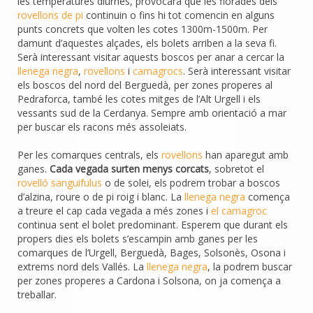
les temperatures diurnes, provocarà que les florades dels
rovellons de pi
continuin o fins hi tot comencin en alguns
punts concrets que volten les cotes 1300m-1500m. Per
damunt d’aquestes alçades, els bolets arriben a la seva fi.
Serà interessant visitar aquests boscos per anar a cercar la
llenega negra
,
rovellons
i
camagrocs
. Serà interessant visitar
els boscos del nord del Berguedà, per zones properes al
Pedraforca, també les cotes mitges de l’Alt Urgell i els
vessants sud de la Cerdanya. Sempre amb orientació a mar
per buscar els racons més assoleiats.
Per les comarques centrals, els
rovellons
han aparegut amb
ganes.
Cada vegada surten menys corcats
, sobretot el
rovelló sanguifulus
o de solei, els podrem trobar a boscos
d’alzina, roure o de pi roig i blanc. La
llenega negra
comença
a treure el cap cada vegada a més zones i
el camagroc
continua sent el bolet predominant. Esperem que durant els
propers dies els bolets s’escampin amb ganes per les
comarques de l’Urgell, Berguedà, Bages, Solsonès, Osona i
extrems nord dels Vallés. La
llenega negra
, la podrem buscar
per zones properes a Cardona i Solsona, on ja comença a
treballar.