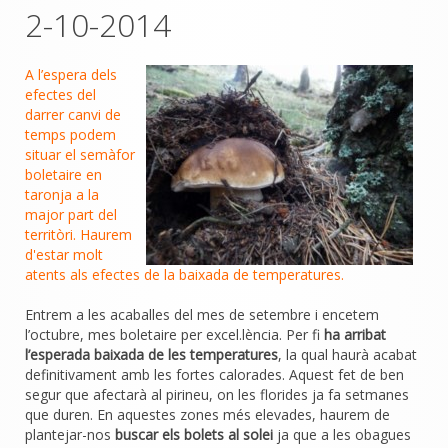
2-10-2014
A l’espera dels
efectes del
darrer canvi de
temps podem
situar el semàfor
boletaire en
taronja a la
major part del
territòri. Haurem
d'estar molt
atents als efectes de la baixada de temperatures.
Entrem a les acaballes del mes de setembre i encetem
l’octubre, mes boletaire per excel.lència. Per fi
ha arribat
l’esperada baixada de les temperatures
, la qual haurà acabat
definitivament amb les fortes calorades. Aquest fet de ben
segur que afectarà al pirineu, on les florides ja fa setmanes
que duren. En aquestes zones més elevades, haurem de
plantejar-nos
buscar els bolets al solei
ja que a les obagues