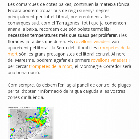
Les comarques de cotes baixes, continuen la mateixa tònica.
Encara podrem trobar ous de reig i surenys negres
principalment per tot el Litoral, preferentment a les
comarques sud, com el Tarragonès, tot i que ja comencen
anar a la baixa, recordem que són bolets termòfils i
necessiten temperatures més que suaus per proliferar
, i les
florades ja fa dies que duren. Els
rovellons vinaders
van
apareixent pel litoral i la Serra del Litoral i les
trompetes de la
mort
són les grans protagonistes del litoral central. Al nord
del Maresme, podrem agafar els primers
rovellons vinaders
i
per cercar
trompetes de la mort
, el Montnegre-Corredor serà
una bona opció.
Com sempre, ús deixem l’enllaç al panell de control de pluges
per tal d’obtenir informació de l’aigua caiguda a les vostres
zones d’influència.