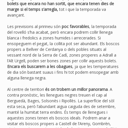
bolets que encara no han sortit, que encara tenen dies de
marge si el temps s’arregla,
tot i que la temporada va
avançant.
Les previsions al pririneu són
poc favorables
, la temporada
del rovelló s’ha acabat, però encara podrem collir llenega
blanca i fredolics a zones humides i arrecerades. Si
ensopeguem el pegat, la collita pot ser abundant. Els boscos
propers a Bellver de Cerdanya o dels pobles situats al
vessant nord de la Serra de Cadí, zones properes a Adrall a
l’Alt Urgell, poden ser bones zones per collir aquests bolets.
Encara els buscarem a les obagues
, ja que les temperatures
de dia són bastant suaus i fins hi tot podem ensopegar amb
alguna llenega negra.
Al centre de territori
és on trobem un millor panorama
. A
contra pronòstic, les llenegues negres treuen el cap al
Berguedà, Bages, Solsonès i Ripollès. La superfície del sòl
esta seca, però l’abundant aigua caiguda des de setembre,
manté la humitat terra endins. És temps de llenegues i
aquestes zones tenen els boscos ideals. Podrem anar a
visitar els boscos propers a Castell de l’Areny, Gombrèn,