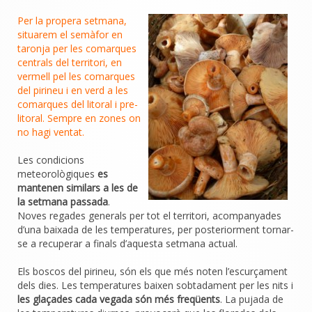
Per la propera setmana,
situarem el semàfor en
taronja per les comarques
centrals del territori, en
vermell pel les comarques
del pirineu i en verd a les
comarques del litoral i pre-
litoral. Sempre en zones on
no hagi ventat.
Les condicions
meteorològiques
es
mantenen similars a les de
la setmana passada
.
Noves regades generals per tot el territori, acompanyades
d’una baixada de les temperatures, per posteriorment tornar-
se a recuperar a finals d’aquesta setmana actual.
Els boscos del pirineu, són els que més noten l’escurçament
dels dies. Les temperatures baixen sobtadament per les nits i
les glaçades cada vegada són més freqüents
. La pujada de