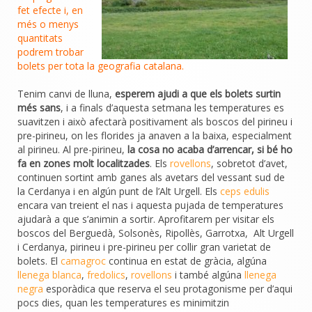
fet efecte i, en
més o menys
quantitats
podrem trobar
bolets per tota la geografia catalana.
Tenim canvi de lluna,
esperem ajudi a que els bolets surtin
més sans
, i a finals d’aquesta setmana les temperatures es
suavitzen i això afectarà positivament als boscos del pirineu i
pre-pirineu, on les florides ja anaven a la baixa, especialment
al pirineu. Al pre-pirineu,
la cosa no acaba d’arrencar, si bé ho
fa en zones molt localitzades
. Els
rovellons
, sobretot d’avet,
continuen sortint amb ganes als avetars del vessant sud de
la Cerdanya i en algún punt de l’Alt Urgell. Els
ceps edulis
encara van treient el nas i aquesta pujada de temperatures
ajudarà a que s’animin a sortir. Aprofitarem per visitar els
boscos del Berguedà, Solsonès, Ripollès, Garrotxa, Alt Urgell
i Cerdanya, pirineu i pre-pirineu per collir gran varietat de
bolets. El
camagroc
continua en estat de gràcia, algúna
llenega blanca
,
fredolics
,
rovellons
i també algúna
llenega
negra
esporàdica que reserva el seu protagonisme per d’aqui
pocs dies, quan les temperatures es minimitzin