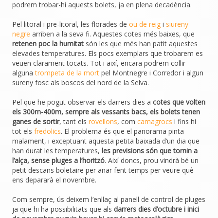
podrem trobar-hi aquests bolets, ja en plena decadència.
Pel litoral i pre-litoral, les florades de
ou de reig
i
siureny
negre
arriben a la seva fi. Aquestes cotes més baixes, que
retenen poc la humitat
són les que més han patit aquestes
elevades temperatures. Els pocs exemplars que trobarem es
veuen clarament tocats. Tot i així, encara podrem collir
alguna
trompeta de la mort
pel Montnegre i Corredor i algun
sureny fosc als boscos del nord de la Selva.
Pel que he pogut observar els darrers dies a
cotes que volten
els 300m-400m, sempre als vessants bacs, els bolets tenen
ganes de sortir
, tant els
rovellons
, com
camagrocs
i fins hi
tot els
fredolics
. El problema és que el panorama pinta
malament, i exceptuant aquesta petita baixada d’un dia que
han durat les temperatures,
les previsions són que tornin a
l’alça, sense pluges a l’horitzó
. Així doncs, prou vindrà bé un
petit descans boletaire per anar fent temps per veure què
ens depararà el novembre.
Com sempre, ús deixem l’enllaç al panell de control de pluges
ja que hi ha possibilitats que als
darrers dies d’octubre i inici