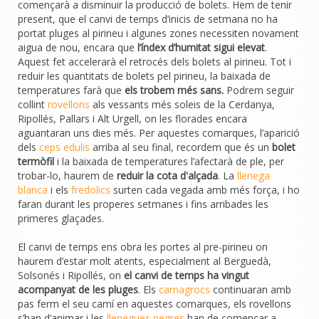
començarà a disminuir la producció de bolets. Hem de tenir
present, que el canvi de temps d’inicis de setmana no ha
portat pluges al pirineu i algunes zones necessiten novament
aigua de nou, encara que
l’índex d’humitat sigui elevat
.
Aquest fet accelerarà el retrocés dels bolets al pirineu. Tot i
reduir les quantitats de bolets pel pirineu, la baixada de
temperatures farà que
els trobem més sans.
Podrem seguir
collint
rovellons
als vessants més soleis de la Cerdanya,
Ripollés, Pallars i Alt Urgell, on les florades encara
aguantaran uns dies més. Per aquestes comarques, l’aparició
dels
ceps edulis
arriba al seu final, recordem que és un
bolet
termòfil
i la baixada de temperatures l’afectarà de ple, per
trobar-lo, haurem de
reduir la cota d'alçada
. La
llenega
blanca
i els
fredolics
surten cada vegada amb més força, i ho
faran durant les properes setmanes i fins arribades les
primeres glaçades.
El canvi de temps ens obra les portes al pre-pirineu on
haurem d’estar molt atents, especialment al Berguedà,
Solsonés i Ripollés, on
el canvi de temps ha vingut
acompanyat de les pluges
. Els
camagrocs
continuaran amb
pas ferm el seu camí en aquestes comarques, els rovellons
s’han d’animar i les
llenegues negres
han de començar a