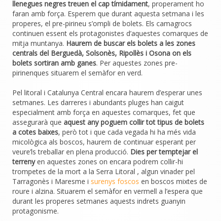
llenegues negres treuen el cap tímidament
, properament ho
faran amb força. Esperem que durant aquesta setmana i les
properes, el pre-pirineu s’ompli de bolets. Els camagrocs
continuen essent els protagonistes d’aquestes comarques de
mitja muntanya.
Haurem de buscar els bolets a les zones
centrals del Berguedà, Solsonès, Ripollès i Osona on els
bolets sortiran amb ganes
. Per aquestes zones pre-
pirinenques situarem el semàfor en verd.
Pel litoral i Catalunya Central encara haurem d’esperar unes
setmanes. Les darreres i abundants pluges han caigut
especialment amb força en aquestes comarques, fet que
assegurarà que
aquest any poguem collir tot tipus de bolets
a cotes baixes
, però tot i que cada vegada hi ha més vida
micològica als boscos, haurem de continuar esperant per
veure’ls treballar en plena producció.
Dies per temptejar el
terreny
en aquestes zones on encara podrem collir-hi
trompetes de la mort a la Serra Litoral , algun vinader pel
Tarragonès i Maresme i
surenys foscos
en boscos mixtes de
roure i alzina. Situarem el semàfor en vermell a l’espera que
durant les properes setmanes aquests indrets guanyin
protagonisme.