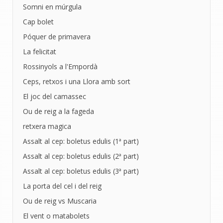
Somni en múrgula
Cap bolet
Póquer de primavera
La felicitat
Rossinyols a l'Empordà
Ceps, retxos i una Llora amb sort
El joc del camassec
Ou de reig a la fageda
retxera magica
Assalt al cep: boletus edulis (1ª part)
Assalt al cep: boletus edulis (2ª part)
Assalt al cep: boletus edulis (3ª part)
La porta del cel i del reig
Ou de reig vs Muscaria
El vent o matabolets