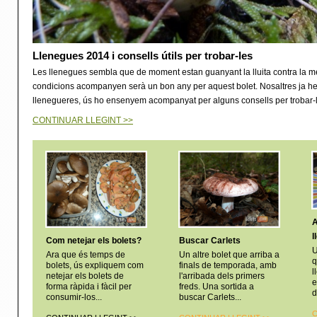
Llenegues 2014 i consells útils per trobar-les
Les llenegues sembla que de moment estan guanyant la lluita contra la mete
condicions acompanyen serà un bon any per aquest bolet. Nosaltres ja hem
llenegueres, ús ho ensenyem acompanyat per alguns consells per trobar-l
CONTINUAR LLEGINT >>
l
Com netejar els bolets?
Buscar Carlets
U
Ara que és temps de
Un altre bolet que arriba a
q
bolets, ús expliquem com
finals de temporada, amb
l
netejar els bolets de
l'arribada dels primers
e
forma ràpida i fàcil per
freds. Una sortida a
d
consumir-los...
buscar Carlets...
C