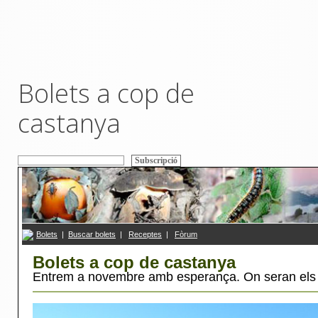
Bolets a cop de
castanya
Bolets
|
Buscar bolets
|
R
eceptes
|
F
ò
rum
Bolets a cop de castanya
Entrem a novembre amb esperança. On seran els 