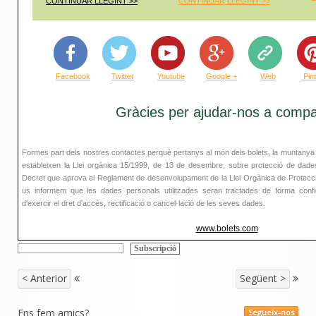
CONTINUAR LLEGINT >>
CONTINUAR LLEGINT >
>
Facebook
Twitter
Youtube
Google +
Web
Pin
Gràcies per ajudar-nos a compar
Formes part dels nostres contactes perquè pertanys al món dels bolets, la muntanya 
estableixen la Llei orgànica 15/1999, de 13 de desembre, sobre protecció de dades
Decret que aprova el Reglament de desenvolupament de la Llei Orgànica de Protecci
us informem que les dades personals utilitzades seran tractades de forma confiden
d'exercir el dret d'accés, rectificació o cancel·lació de les seves dades.
www.bolets.com
< Anterior
Següent >
Ens fem amics?
Segueix-nos