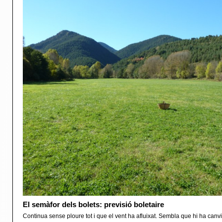
El semàfor dels bolets: previsió boletaire
Continua sense ploure tot i que el vent ha afluixat. Sembla que hi ha canv